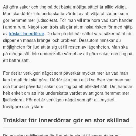
den
Att göra saker och ting på det bästa möjliga sättet är alltid viktigt.
Man ska därför inte underskatta värdet av att välja ut sådant som
gör hemmet mer ljudisolerat. För man vill inte höra vad som händer
i andra rum. Något som trots allt går att minska risken för med hjälp
av
tröskel innerdörrar
. Du kan på det här sättet vara säker på att du
slipper en massa krångel och problem. Dessutom minskar du
möjligheten för ljud att ta sig ut till resten av lägenheten. Man ska
på många sätt inte underskatta värdet av att göra saker och ting på
ett bättre sätt.
För det är verkligen något som påverkar mycket mer än vad man
kan tro att det ska göra. Därför ska man alltid se över vad man har
och hur det påverkar saker och ting på ett effektivt sätt. Det handlar
helt enkelt om att inte underskatta värdet av att göra hemmet mer
ljudisolerat. För det är verkligen något som gör allt mycket
trevligare och tystare.
Trösklar för innerdörrar gör en stor skillnad
Du minskar möjligheten för ljud att ta sig ut till andra delar av