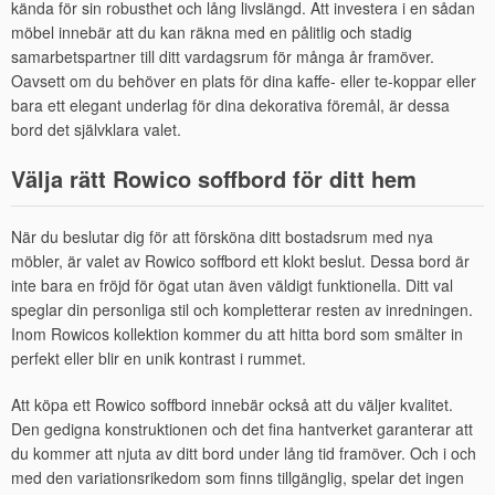
kända för sin robusthet och lång livslängd. Att investera i en sådan
möbel innebär att du kan räkna med en pålitlig och stadig
samarbetspartner till ditt vardagsrum för många år framöver.
Oavsett om du behöver en plats för dina kaffe- eller te-koppar eller
bara ett elegant underlag för dina dekorativa föremål, är dessa
bord det självklara valet.
Välja rätt Rowico soffbord för ditt hem
När du beslutar dig för att försköna ditt bostadsrum med nya
möbler, är valet av Rowico soffbord ett klokt beslut. Dessa bord är
inte bara en fröjd för ögat utan även väldigt funktionella. Ditt val
speglar din personliga stil och kompletterar resten av inredningen.
Inom Rowicos kollektion kommer du att hitta bord som smälter in
perfekt eller blir en unik kontrast i rummet.
Att köpa ett Rowico soffbord innebär också att du väljer kvalitet.
Den gedigna konstruktionen och det fina hantverket garanterar att
du kommer att njuta av ditt bord under lång tid framöver. Och i och
med den variationsrikedom som finns tillgänglig, spelar det ingen