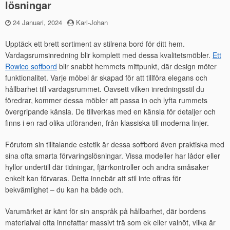
lösningar
Publicerad
24 Januari, 2024
by
Karl-Johan
den
Upptäck ett brett sortiment av stilrena bord för ditt hem.
Vardagsrumsinredning blir komplett med dessa kvalitetsmöbler.
Ett
Rowico soffbord
blir snabbt hemmets mittpunkt, där design möter
funktionalitet. Varje möbel är skapad för att tillföra elegans och
hållbarhet till vardagsrummet. Oavsett vilken inredningsstil du
föredrar, kommer dessa möbler att passa in och lyfta rummets
övergripande känsla. De tillverkas med en känsla för detaljer och
finns i en rad olika utföranden, från klassiska till moderna linjer.
Förutom sin tilltalande estetik är dessa soffbord även praktiska med
sina ofta smarta förvaringslösningar. Vissa modeller har lådor eller
hyllor undertill där tidningar, fjärrkontroller och andra småsaker
enkelt kan förvaras. Detta innebär att stil inte offras för
bekvämlighet – du kan ha både och.
Varumärket är känt för sin anspråk på hållbarhet, där bordens
materialval ofta innefattar massivt trä som ek eller valnöt, vilka är