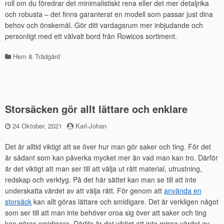
roll om du föredrar det minimalistiskt rena eller det mer detaljrika
och robusta – det finns garanterat en modell som passar just dina
behov och önskemål. Gör ditt vardagsrum mer inbjudande och
personligt med ett välvalt bord från Rowicos sortiment.
Hem & Trädgård
Kategorier
Storsäcken gör allt lättare och enklare
Publicerad
24 Oktober, 2021
by
Karl-Johan
den
Det är alltid viktigt att se över hur man gör saker och ting. För det
är sådant som kan påverka mycket mer än vad man kan tro. Därför
är det viktigt att man ser till att välja ut rätt material, utrustning,
redskap och verktyg. På det här sättet kan man se till att inte
underskatta värdet av att välja rätt. För genom att
använda en
storsäck
kan allt göras lättare och smidigare. Det är verkligen något
som ser till att man inte behöver oroa sig över att saker och ting
kan göras smidigare. Därför är det viktigt att inte missa värdet av