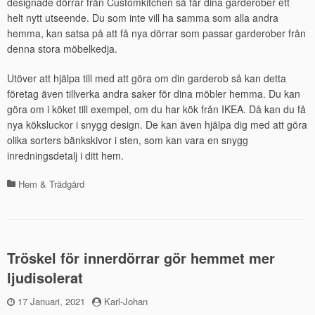
designade dörrar från Customkitchen så får dina garderober ett
helt nytt utseende. Du som inte vill ha samma som alla andra
hemma, kan satsa på att få nya dörrar som passar garderober från
denna stora möbelkedja.
Ut​över att hjälpa till med att göra om din garderob så kan detta
företag även tillverka andra saker för dina möbler hemma. Du kan
göra om i köket till exempel, om du har kök från IKEA. Då kan du få
nya köksluckor i snygg design. De kan även hjälpa dig med att göra
olika sorters bänkskivor i sten, som kan vara en snygg
inredningsdetalj i ditt hem.
Hem & Trädgård
Kategorier
Tröskel för innerdörrar gör hemmet mer
ljudisolerat
Publicerad
17 Januari, 2021
by
Karl-Johan