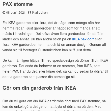
PAX stomme
Publicerad
08 Juni, 2021
by
Karl-Johan
den
En IKEA garderob eller flera, det är något som många ofta har
hemma redan. Just garderober är något som för många är ett
måste i inredningen. Det krävs även flera garderober för att få in
kläder och annat. Du kan ändra stilen på​ en
IKEA pax dörr
eller
flera IKEA garderober hemma och få en annan design. Genom att
vända sig till företaget Customkitchen kan ni få just detta.
De kan nämligen hjälpa till med specialdesign på dörrar till din IKEA
garderob. Det enda du behöver är en stomme, från IKEA, som
heter PAX. Har du det, eller köper det, så kan du sedan få dörrar till
denna garderob som passar din personliga stil.
Gör om din garderob från IKEA
Om du vill göra om din IKEA garderobs dörr med PAX stomme, så
kan du enkelt göra det genom att byta ut dörrarna på den. Med