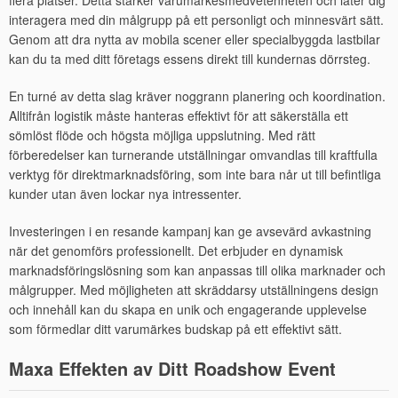
flera platser. Detta stärker varumärkesmedvetenheten och låter dig
interagera med din målgrupp på ett personligt och minnesvärt sätt.
Genom att dra nytta av mobila scener eller specialbyggda lastbilar
kan du ta med ditt företags essens direkt till kundernas dörrsteg.
En turné av detta slag kräver noggrann planering och koordination.
Alltifrån logistik måste hanteras effektivt för att säkerställa ett
sömlöst flöde och högsta möjliga uppslutning. Med rätt
förberedelser kan turnerande utställningar omvandlas till kraftfulla
verktyg för direktmarknadsföring, som inte bara når ut till befintliga
kunder utan även lockar nya intressenter.
Investeringen i en resande kampanj kan ge avsevärd avkastning
när det genomförs professionellt. Det erbjuder en dynamisk
marknadsföringslösning som kan anpassas till olika marknader och
målgrupper. Med möjligheten att skräddarsy utställningens design
och innehåll kan du skapa en unik och engagerande upplevelse
som förmedlar ditt varumärkes budskap på ett effektivt sätt.
Maxa Effekten av Ditt Roadshow Event