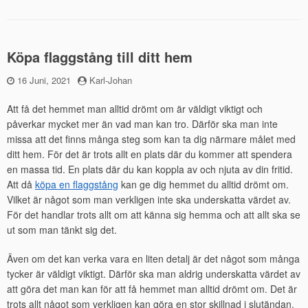
Köpa flaggstång till ditt hem
Publicerad
16 Juni, 2021
by
Karl-Johan
den
Att få det hemmet man alltid drömt om är väldigt viktigt och
påverkar mycket mer än vad man kan tro. Därför ska man inte
missa att det finns många steg som kan ta dig närmare målet med
ditt hem. För det är trots allt en plats där du kommer att spendera
en massa tid. En plats där du kan koppla av och njuta av din fritid.
Att då
köpa en flaggstång
kan ge dig hemmet du alltid drömt om.
Vilket är något som man verkligen inte ska underskatta värdet av.
För det handlar trots allt om att känna sig hemma och att allt ska se
ut som man tänkt sig det.
Även om det kan verka vara en liten detalj är det något som många
tycker är väldigt viktigt. Därför ska man aldrig underskatta värdet av
att göra det man kan för att få hemmet man alltid drömt om. Det är
trots allt något som verkligen kan göra en stor skillnad i slutändan.