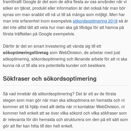
framförallt Google är det som de allra flesta av oss använder när vi
söker en tjänst, produkt eller information är det också här man bör
synas om man snabbt vill nå ut till så många som möjligt. Men har
man inte erfarenhet inom exempelvis
sökordsoptimering 2018
så är
det inte alltid lätt att veta hur man ska gå tillväga för att hamna på
första träffsidan på Google exempelvis.
Därför är det en smart investering att vända sig till ett
sökoptimeringsföretag
som WebDivision, de arbetar med just
sökoptimering, sökordsoptimering och liknande arbete för att ni ska
kunna nå ut till alla era potentiella kunder och besökare.
Sökfraser och sökordsoptimering
Så vad innebär då sökordsoptimering? Det är ett av de första
stegen som man gör när man ska sökoptimera en hemsida och ni
kommer att få hjälp med allt detta när ni kontaktar WebDivision, ni
kommer helt enkelt att se över vilka sökord och vilka sökfraser som
är relevanta för din hemsida och strukturera om den på ett sätt som
gör att fler kan hitta till den helt enkelt.