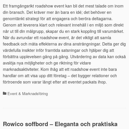
Ett framgångsrikt roadshow event kan bli det mest talade om inom
din bransch. Det kräver mer än bara en idé; det behöver en
genomtänkt strategi för att engagera och beröra deltagarna.
Genom att leverera klart och relevant innehåll i en miljö som direkt
når ut till din målgrupp, skapar du en stark koppling till varumärket.
När du avrundar ett roadshow event, är det viktigt att samla
feedback och mäta effekterna av dina ansträngningar. Detta ger dig
värdefulla insikter inför framtida satsningar och hjälper dig att
förbättra upplevelsen gång på gång. Utvärdering av data kan också
avslöja nya möjligheter och ge riktning för vidare
marknadsaktiviteter. Kom ihåg att ett roadshow event inte bara
handlar om att visa upp ditt företag – det bygger relationer och
förtroende som varar långt efter att eventet packats ihop.
Event & Marknadsföring
Kategorier
Rowico soffbord – Eleganta och praktiska