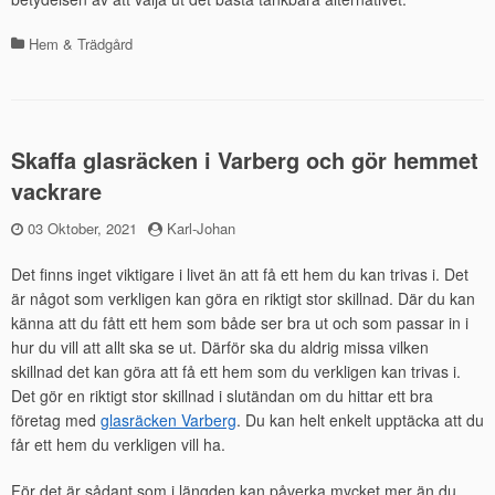
Hem & Trädgård
Kategorier
Skaffa glasräcken i Varberg och gör hemmet
vackrare
Publicerad
03 Oktober, 2021
by
Karl-Johan
den
Det finns inget viktigare i livet än att få ett hem du kan trivas i. Det
är något som verkligen kan göra en riktigt stor skillnad. Där du kan
känna att du fått ett hem som både ser bra ut och som passar in i
hur du vill att allt ska se ut. Därför ska du aldrig missa vilken
skillnad det kan göra att få ett hem som du verkligen kan trivas i.
Det gör en riktigt stor skillnad i slutändan om du hittar ett bra
företag med
glasräcken Varberg
. Du kan helt enkelt upptäcka att du
får ett hem du verkligen vill ha.
För det är sådant som i längden kan påverka mycket mer än du