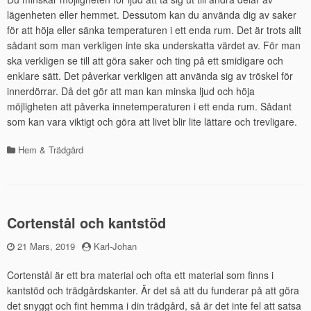
lägenheten eller hemmet. Dessutom kan du använda dig av saker
för att höja eller sänka temperaturen i ett enda rum. Det är trots allt
sådant som man verkligen inte ska underskatta värdet av. För man
ska verkligen se till att göra saker och ting på ett smidigare och
enklare sätt. Det påverkar verkligen att använda sig av tröskel för
innerdörrar. Då det gör att man kan minska ljud och höja
möjligheten att påverka innetemperaturen i ett enda rum. Sådant
som kan vara viktigt och göra att livet blir lite lättare och trevligare.
Hem & Trädgård
Kategorier
Cortenstål och kantstöd
Publicerad
21 Mars, 2019
by
Karl-Johan
den
Cortenstål är ett bra material och ofta ett material som finns i
kantstöd och trädgårdskanter. Är det så att du funderar på att göra
det snyggt och fint hemma i din trädgård, så är det inte fel att satsa