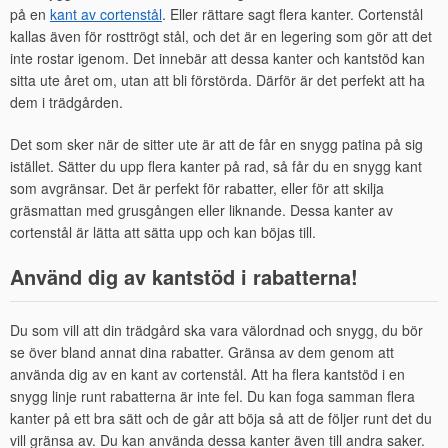
på en
kant av cortenstål
. Eller rättare sagt flera kanter. Cortenstål
kallas även för rosttrögt stål, och det är en legering som gör att det
inte rostar igenom. Det innebär att dessa kanter och kantstöd kan
sitta ute året om, utan att bli förstörda. Därför är det perfekt att ha
dem i trädgården.
Det som sker när de sitter ute är att de får en snygg patina på sig
istället. Sätter du upp flera kanter på rad, så får du en snygg kant
som avgränsar. Det är perfekt för rabatter, eller för att skilja
gräsmattan med grusgången eller liknande. Dessa kanter av
cortenstål är lätta att sätta upp och kan böjas till.
Använd dig av kantstöd i rabatterna!
Du som vill att din trädgård ska vara välordnad och snygg, du bör
se över bland annat dina rabatter. Gränsa av dem genom att
använda dig av en kant av cortenstål. Att ha flera kantstöd i en
snygg linje runt rabatterna är inte fel. Du kan foga samman flera
kanter på ett bra sätt och de går att böja så att de följer runt det du
vill gränsa av. Du kan använda dessa kanter även till andra saker.